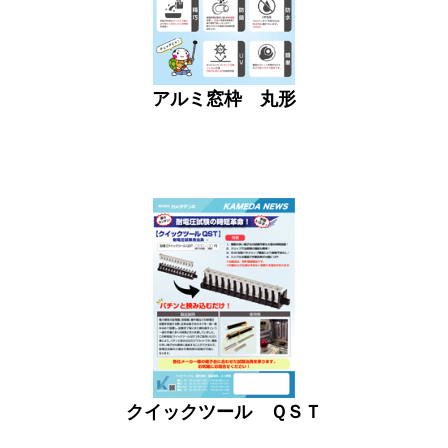
アルミ窓枠 丸形
クイックツール ＱＳＴ