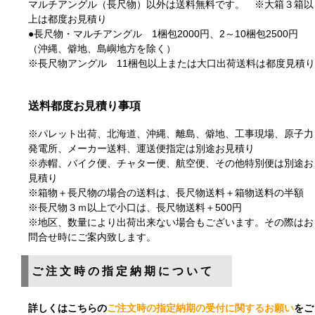
マルチアングル（長尺物）以外は送料無料です。 ※大箱３箱以
上は都度お見積り
●長尺物・マルチアングル 1梱包2000円、2～10梱包2500円
（沖縄、僻地、島嶼地方を除く）
※長尺物アングル 11梱包以上または大口出荷送料は都度見積り
送料都度お見積り事項
※パレット出荷、北海道、沖縄、離島、僻地、工事現場、原子力
発電所、メーカー送料、運送便指定は別途お見積り
※赤帽、バイク便、チャター便、航空便、その他特別便は別途お
見積り
※箱物＋長尺物の場合の送料は、長尺物送料＋箱物送料の半額
※長尺物３ｍ以上で小口は、長尺物送料＋500円
※地区、数量により出荷出来ない場合もございます。その際はお
問合せ時にご案内致します。
ご注文時の指定納期について
詳しくはこちらの
ご注文時の指定納期の受付に関するお願い
をご