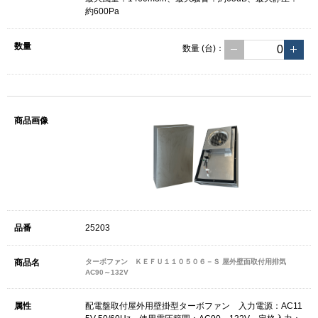
約600Pa
数量
(台)
：
25203
ターボファン ＫＥＦＵ１１０５０６－Ｓ 屋外壁面取付用排気
AC90～132V
配電盤取付屋外用壁掛型ターボファン 入力電源：AC11