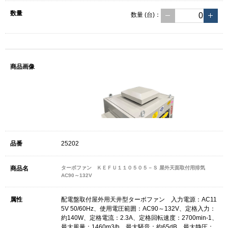
数量
(台)
：
25202
ターボファン ＫＥＦＵ１１０５０５－Ｓ 屋外天面取付用排気
AC90～132V
配電盤取付屋外用天井型ターボファン 入力電源：AC11
5V 50/60Hz、使用電圧範囲：AC90～132V、定格入力：
約140W、定格電流：2.3A、定格回転速度：2700min-1、
最大風量：1460m3/h、最大騒音：約65dB、最大静圧：