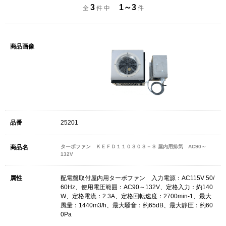
3
1～3
全
件 中
件
25201
ターボファン ＫＥＦＤ１１０３０３－Ｓ 屋内用排気 AC90～
132V
配電盤取付屋内用ターボファン 入力電源：AC115V 50/
60Hz、使用電圧範囲：AC90～132V、定格入力：約140
W、定格電流：2.3A、定格回転速度：2700min-1、最大
風量：1440m3/h、最大騒音：約65dB、最大静圧：約60
0Pa