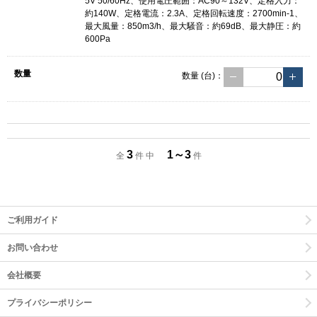
5V 50/60Hz、使用電圧範囲：AC90～132V、定格入力：
約140W、定格電流：2.3A、定格回転速度：2700min-1、
最大風量：850m3/h、最大騒音：約69dB、最大静圧：約
600Pa
数量
(台)
：
3
1～3
全
件 中
件
ご利用ガイド
お問い合わせ
会社概要
プライバシーポリシー