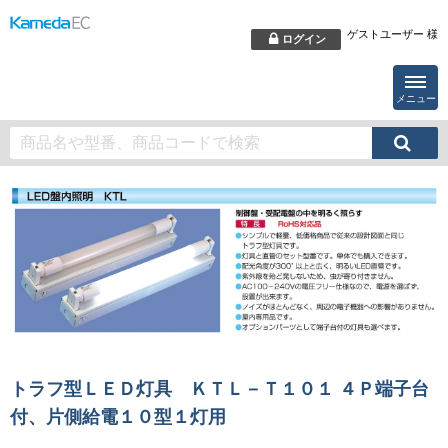
ゲストユーザー 様
ログイン
メニュー
トラフ型ＬＥＤ灯具 ＫＴＬ－Ｔ１０１ ４Ｐ端子台
付、片側給電１０型１灯用