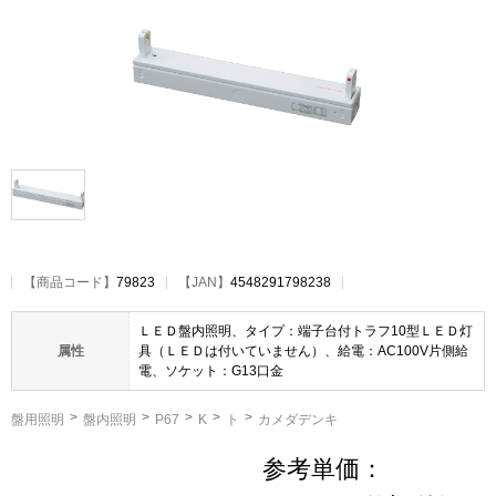
【
商品コード
】
79823
【JAN】
4548291798238
ＬＥＤ盤内照明、タイプ：端子台付トラフ10型ＬＥＤ灯
属性
具（ＬＥＤは付いていません）、給電：AC100V片側給
電、ソケット：G13口金
盤用照明
盤内照明
P67
K
ト
カメダデンキ
参考単価：