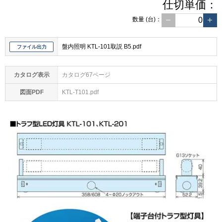
仕切単価：
数量
(台)
：
盤内照明 KTL-101取説 B5.pdf
ファイル出力
カタログ表示
カタログ67ページ
図面PDF
KTL-T101.pdf