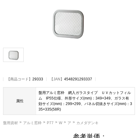
【
商品コード
】
29333
【JAN】
4548291293337
盤用アルミ窓枠 網入ガラスタイプ ＵＶカットフィル
ム IP55仕様、外形サイズ(mm)：349×349、ガラス有
属性
効サイズ(mm)：299×299、パネル切抜きサイズ(mm)：3
35×335(58R)
盤用資材
アルミ窓枠
P77
W
ア
カメダデンキ
参考単価：