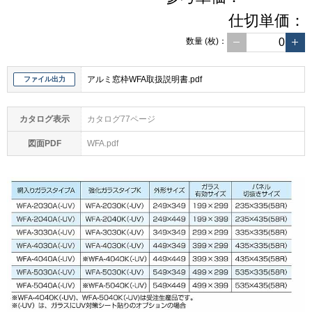
仕切単価：
数量
(枚)
：
アルミ窓枠WFA取扱説明書.pdf
ファイル出力
カタログ表示
カタログ77ページ
図面PDF
WFA.pdf