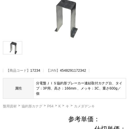
【
商品コード
】
17234
【JAN】
4548291172342
分電盤ＪＩＳ協約形ブレーカー連結取付カナグ台、タイ
属性
プ：3P用、高さ：166mm 、メッキ：3C、重さ600g／
個
盤用資材
協約形カナグ
P64
K
キ
カメダデンキ
参考単価：
仕切単価：