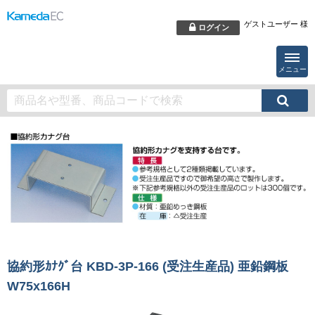
ゲストユーザー 様
ログイン
メニュー
協約形ｶﾅｸﾞ台 KBD-3P-166 (受注生産品) 亜鉛鋼板
W75x166H