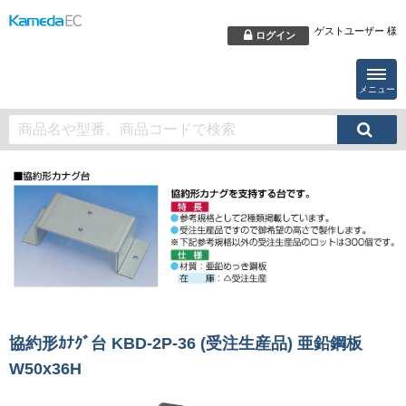
ゲストユーザー 様
ログイン
メニュー
協約形ｶﾅｸﾞ台 KBD-2P-36 (受注生産品) 亜鉛鋼板
W50x36H